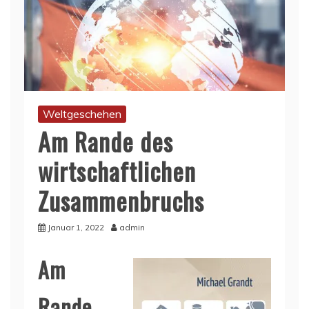
Weltgeschehen
Am Rande des
wirtschaftlichen
Zusammenbruchs
Januar 1, 2022
admin
Am
Rande