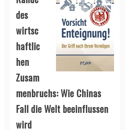
des
wirtsc
haftlic
hen
Zusam
menbruchs: Wie Chinas
Fall die Welt beeinflussen
wird