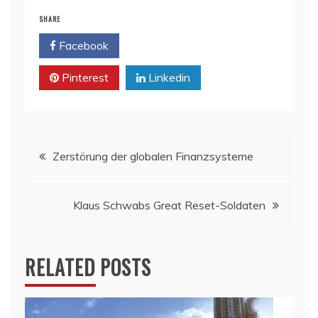
SHARE
Facebook
Twitter
Pinterest
Linkedin
Beitragsnavigation
Zerstörung der globalen Finanzsysteme
Klaus Schwabs Great Reset-Soldaten
RELATED POSTS