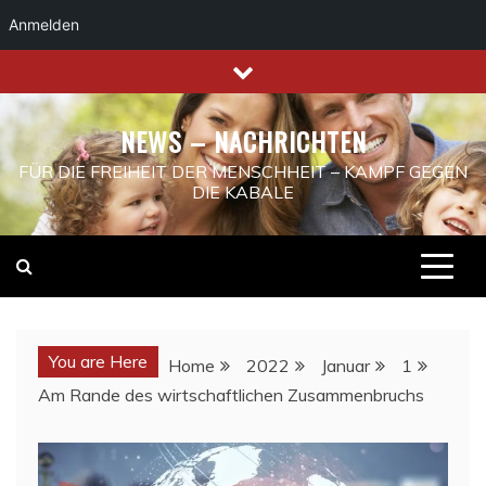
Anmelden
Skip
to
content
NEWS – NACHRICHTEN
FÜR DIE FREIHEIT DER MENSCHHEIT – KAMPF GEGEN
DIE KABALE
You are Here
Home
2022
Januar
1
Am Rande des wirtschaftlichen Zusammenbruchs