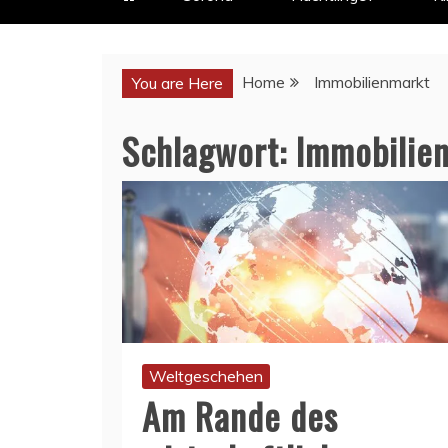
Home
Immobilienmarkt
You are Here
Schlagwort:
Immobilie
Weltgeschehen
Am Rande des