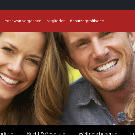
Passwort vergessen
Mitglieder
Benutzerprofilseite
nder
Recht & Gesetz
Weltgeschehen
L