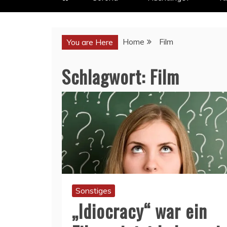
Home
Film
You are Here
Schlagwort:
Film
Sonstiges
„Idiocracy“ war ein