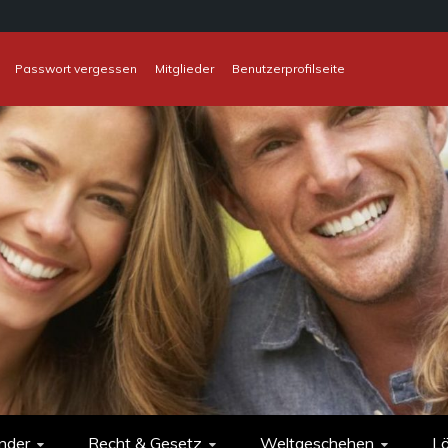
Passwort vergessen
Mitglieder
Benutzerprofilseite
nder
Recht & Gesetz
Weltgeschehen
L