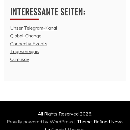
INTERESSANTE SEITEN:
Unser Telegram-Kanal
Qlobal-Change
Connectiv Events
Tagesereignis
Cumusav
All Rights Reserved 2026.
Proudly powered by WordPress
|
Theme: Refined News
by
Candid Themes
.