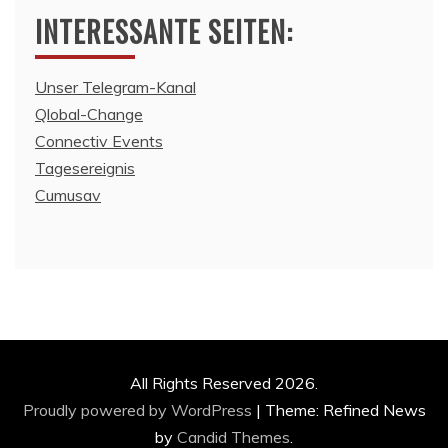
INTERESSANTE SEITEN:
Unser Telegram-Kanal
Qlobal-Change
Connectiv Events
Tagesereignis
Cumusav
All Rights Reserved 2026.
Proudly powered by WordPress
|
Theme: Refined News
by
Candid Themes
.