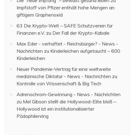
Die “neue Impfung” – bewußt gesund leben
zu
Impfstoff von Pfizer enthält hohe Mengen an
giftigem Graphenoxid
63 Die Krypto-Welt – SAFE Schutzverein für
Finanzen e.V.
zu
Der Fall der Krypto-Kabale
Max Eder - verhaftet - Reichsbürger? - News -
Nachrichten
zu
Kinderleichen aufgetaucht – 600
Kinderleichen
Neuer Pandemie-Vertrag für eine weltweite
medizinische Diktatur - News - Nachrichten
zu
Kontrolle von Wissenschaft & Big Tech
Adrenochrom-Gewinnung - News - Nachrichten
zu
Mel Gibson stellt die Hollywood-Elite bloß –
Hollywood ist ein institutionalisierter
Pädophilenring