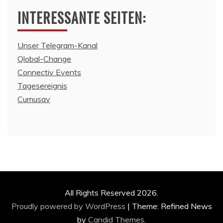
INTERESSANTE SEITEN:
Unser Telegram-Kanal
Qlobal-Change
Connectiv Events
Tagesereignis
Cumusav
All Rights Reserved 2026.
Proudly powered by WordPress
|
Theme: Refined News
by
Candid Themes
.