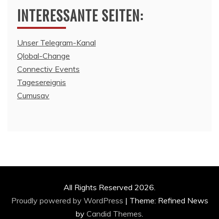
INTERESSANTE SEITEN:
Unser Telegram-Kanal
Qlobal-Change
Connectiv Events
Tagesereignis
Cumusav
All Rights Reserved 2026.
Proudly powered by WordPress
|
Theme: Refined News
by
Candid Themes
.