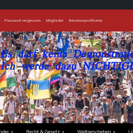
Passwort vergessen
Mitglieder
Benutzerprofilseite
nder
Recht & Gesetz
Weltgeschehen
L