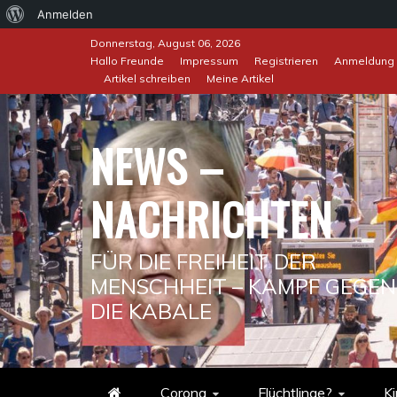
Über
Anmelden
Skip
WordPress
Donnerstag, August 06, 2026
to
Hallo Freunde
Impressum
Registrieren
Anmeldung
Artikel schreiben
Meine Artikel
content
NEWS –
NACHRICHTEN
FÜR DIE FREIHEIT DER
MENSCHHEIT – KAMPF GEGEN
DIE KABALE
Corona
Flüchtlinge?
Ki