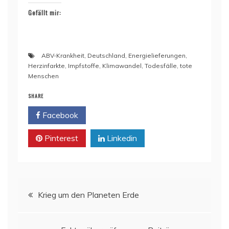
Gefällt mir:
ABV-Krankheit
,
Deutschland
,
Energielieferungen
,
Herzinfarkte
,
Impfstoffe
,
Klimawandel
,
Todesfälle
,
tote
Menschen
SHARE
Facebook
Twitter
Pinterest
Linkedin
Beitragsnavigation
Krieg um den Planeten Erde