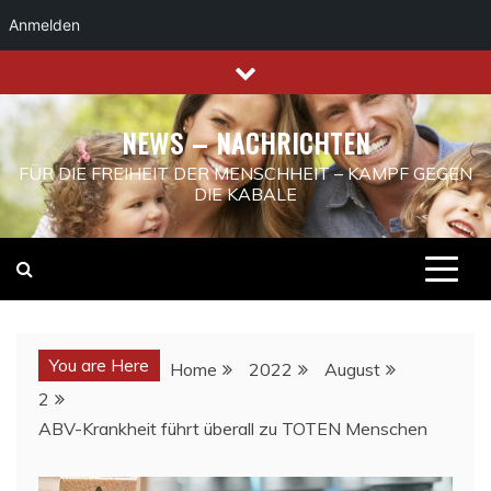
Anmelden
Skip
to
content
NEWS – NACHRICHTEN
FÜR DIE FREIHEIT DER MENSCHHEIT – KAMPF GEGEN
DIE KABALE
You are Here
Home
2022
August
2
ABV-Krankheit führt überall zu TOTEN Menschen