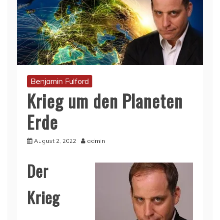
Benjamin Fulford
Krieg um den Planeten
Erde
August 2, 2022
admin
Der
Krieg