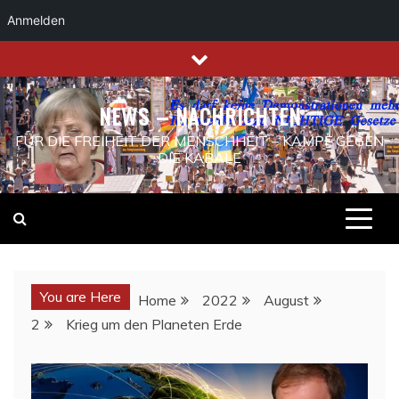
Anmelden
Skip
to
content
NEWS – NACHRICHTEN
FÜR DIE FREIHEIT DER MENSCHHEIT – KAMPF GEGEN
DIE KABALE
You are Here
Home
2022
August
2
Krieg um den Planeten Erde