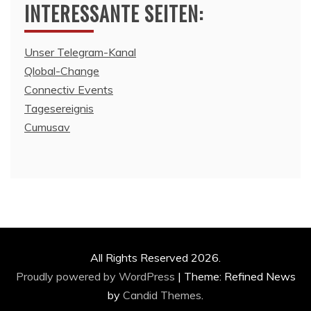
INTERESSANTE SEITEN:
Unser Telegram-Kanal
Qlobal-Change
Connectiv Events
Tagesereignis
Cumusav
All Rights Reserved 2026.
Proudly powered by WordPress
|
Theme: Refined News
by
Candid Themes
.