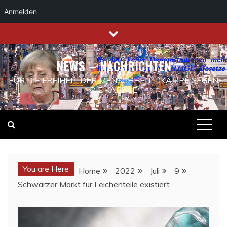
Anmelden
Skip
to
content
NEWS – NACHRICHTEN
FÜR DIE FREIHEIT DER MENSCHHEIT – KAMPF GEGEN
DIE KABALE
You are Here
Home
2022
Juli
9
Schwarzer Markt für Leichenteile existiert