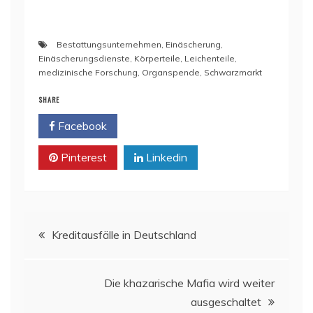
Bestattungsunternehmen
,
Einäscherung
,
Einäscherungsdienste
,
Körperteile
,
Leichenteile
,
medizinische Forschung
,
Organspende
,
Schwarzmarkt
SHARE
Facebook
Twitter
Pinterest
Linkedin
Beitragsnavigation
Kreditausfälle in Deutschland
Die khazarische Mafia wird weiter
ausgeschaltet