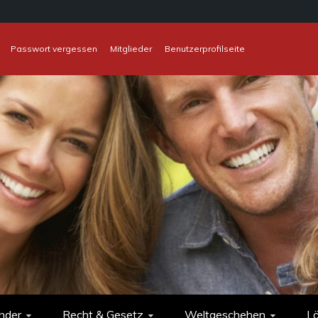
Passwort vergessen
Mitglieder
Benutzerprofilseite
nder
Recht & Gesetz
Weltgeschehen
L