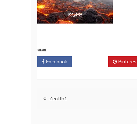
SHARE
Facebook
Twitter
Pinteres
Beitragsnavigation
Zeolith1