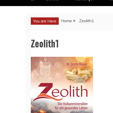
Home
Zeolith1
You are Here
Zeolith1