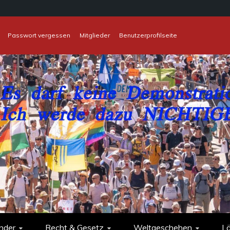
Passwort vergessen
Mitglieder
Benutzerprofilseite
nder
Recht & Gesetz
Weltgeschehen
L