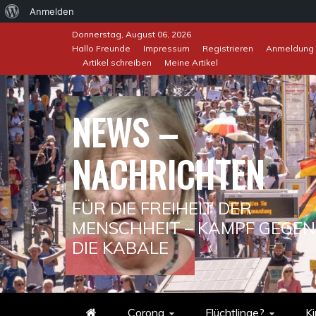
Über
Anmelden
Skip
WordPress
Donnerstag, August 06, 2026
to
Hallo Freunde
Impressum
Registrieren
Anmeldung
Artikel schreiben
Meine Artikel
content
NEWS –
NACHRICHTEN
FÜR DIE FREIHEIT DER
MENSCHHEIT – KAMPF GEGEN
DIE KABALE
Corona
Flüchtlinge?
Ki