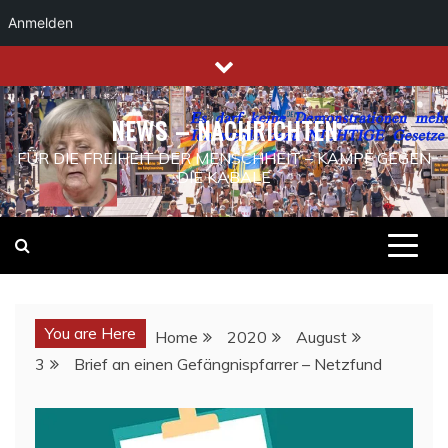
Anmelden
Skip
to
content
NEWS – NACHRICHTEN
FÜR DIE FREIHEIT DER MENSCHHEIT – KAMPF GEGEN
DIE KABALE
You are Here
Home
2020
August
3
Brief an einen Gefängnispfarrer – Netzfund