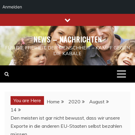
Anmelden
Skip
to
content
NEWS – NACHRICHTEN
FÜR DIE FREIHEIT DER MENSCHHEIT – KAMPF GEGEN
DIE KABALE
You are Here
Home
2020
August
14
Den meisten ist gar nicht bewusst, dass wir unsere
Exporte in die anderen EU-Staaten selbst bezahlen
müssen