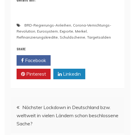
BRD-Regierungs-Anleihen
,
Corona-Vernichtungs-
Revolution
,
Eurosystem
,
Exporte
,
Merkel
,
Refinanzierungskredite
,
Schuldscheine
,
Targetsalden
SHARE
Facebook
Twitter
Pinterest
Linkedin
Beitragsnavigation
Nächster Lockdown in Deutschland bzw.
weltweit in vielen Ländern schon beschlossene
Sache?