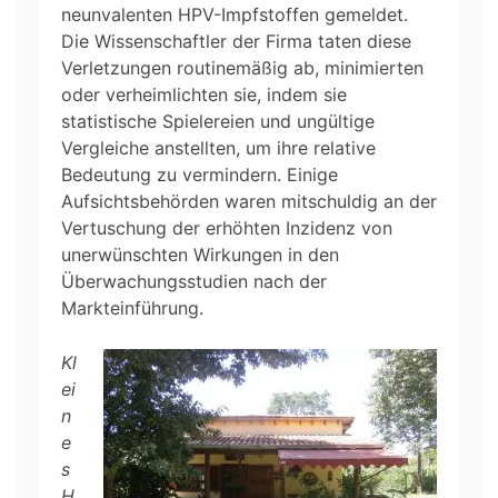
neunvalenten HPV-Impfstoffen gemeldet.
Die Wissenschaftler der Firma taten diese
Verletzungen routinemäßig ab, minimierten
oder verheimlichten sie, indem sie
statistische Spielereien und ungültige
Vergleiche anstellten, um ihre relative
Bedeutung zu vermindern. Einige
Aufsichtsbehörden waren mitschuldig an der
Vertuschung der erhöhten Inzidenz von
unerwünschten Wirkungen in den
Überwachungsstudien nach der
Markteinführung.
Kl
ei
n
e
s
H