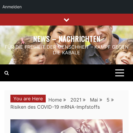
Anmelden
Skip
to
content
NEWS – NACHRICHTEN
FÜR DIE FREIHEIT DER MENSCHHEIT – KAMPF GEGEN
DIE KABALE
You are Here
Home
2021
Mai
5
Risiken des COVID-19 mRNA-Impfstoffs