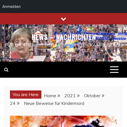
Anmelden
Skip
to
content
NEWS – NACHRICHTEN
FÜR DIE FREIHEIT DER MENSCHHEIT – KAMPF GEGEN
DIE KABALE
You are Here
Home
2021
Oktober
24
Neue Beweise für Kindermord