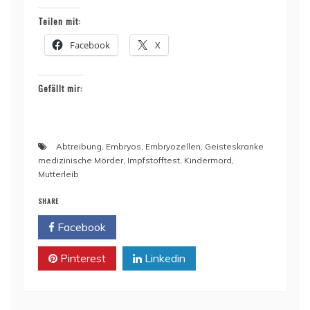
Teilen mit:
Facebook
X
Gefällt mir:
Abtreibung
,
Embryos
,
Embryozellen
,
Geisteskranke
medizinische Mörder
,
Impfstofftest
,
Kindermord
,
Mutterleib
SHARE
Facebook
Twitter
Pinterest
Linkedin