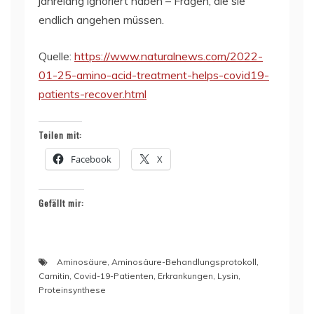
jahrelang ignoriert haben – Fragen, die sie
endlich angehen müssen.
Quelle:
https://www.naturalnews.com/2022-
01-25-amino-acid-treatment-helps-covid19-
patients-recover.html
Teilen mit:
Facebook
X
Gefällt mir:
Aminosäure
,
Aminosäure-Behandlungsprotokoll
,
Carnitin
,
Covid-19-Patienten
,
Erkrankungen
,
Lysin
,
Proteinsynthese