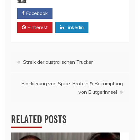
SHARE
Facebook
Twitter
Pinterest
Linkedin
Beitragsnavigation
Streik der australischen Trucker
Blockierung von Spike-Protein & Bekämpfung
von Blutgerinnsel
RELATED POSTS