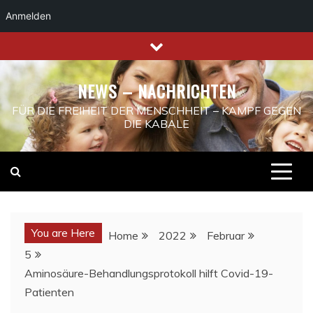
Anmelden
Skip
to
content
NEWS – NACHRICHTEN
FÜR DIE FREIHEIT DER MENSCHHEIT – KAMPF GEGEN
DIE KABALE
You are Here
Home
2022
Februar
5
Aminosäure-Behandlungsprotokoll hilft Covid-19-
Patienten