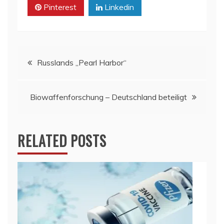
Pinterest
Linkedin
Beitragsnavigation
Russlands „Pearl Harbor“
Biowaffenforschung – Deutschland beteiligt
RELATED POSTS