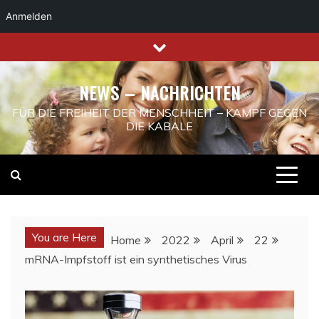
Anmelden
Skip
to
content
NEWS – NACHRICHTEN
FÜR DIE FREIHEIT DER MENSCHHEIT – KAMPF GEGEN
DIE KABALE
You are Here
Home
2022
April
22
mRNA-Impfstoff ist ein synthetisches Virus