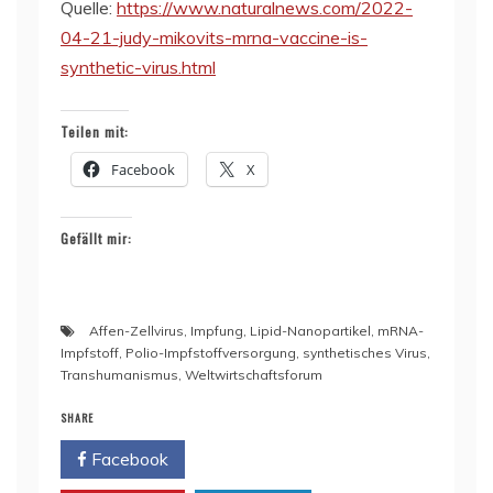
Quelle:
https://www.naturalnews.com/2022-
04-21-judy-mikovits-mrna-vaccine-is-
synthetic-virus.html
Teilen mit:
Facebook
X
Gefällt mir:
Affen-Zellvirus
,
Impfung
,
Lipid-Nanopartikel
,
mRNA-
Impfstoff
,
Polio-Impfstoffversorgung
,
synthetisches Virus
,
Transhumanismus
,
Weltwirtschaftsforum
SHARE
Facebook
Twitter