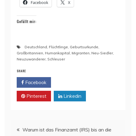
Facebook
X
Gefällt mir:
Deutschland
,
Flüchtlinge
,
Geburtsurkunde
,
Großbritannien
,
Humankapital
,
Migranten
,
Neu-Siedler
,
Neuzuwanderer
,
Schleuser
SHARE
Facebook
Twitter
Pinterest
Linkedin
Beitragsnavigation
Warum ist das Finanzamt (IRS) bis an die