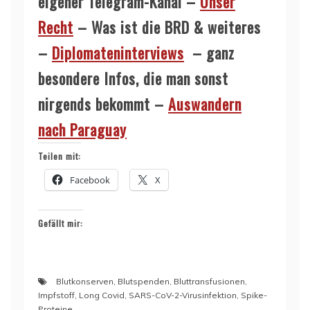
eigener Telegram-Kanal –
Unser
Recht
– Was ist die BRD & weiteres
–
Diplomateninterviews
– ganz
besondere Infos, die man sonst
nirgends bekommt –
Auswandern
nach Paraguay
Teilen mit:
Facebook
X
Gefällt mir:
Blutkonserven
,
Blutspenden
,
Bluttransfusionen
,
Impfstoff
,
Long Covid
,
SARS-CoV-2-Virusinfektion
,
Spike-
Proteine