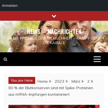
Anmelden
Skip
to
content
NEWS – NACHRICHTEN
FÜR DIE FREIHEIT DER MENSCHHEIT – KAMPF GEGEN
DIE KABALE
You are Here
Home
2023
März
2
80 % der Blutkonserven sind mit Spike-Proteinen
aus mRNA-Impfungen kontaminiert