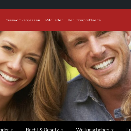
Passwort vergessen
Mitglieder
Benutzerprofilseite
nder
Recht & Gesetz
Weltgeschehen
L