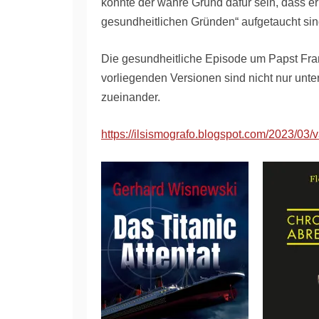
könnte der wahre Grund dafür sein, dass er
gesundheitlichen Gründen“ aufgetaucht si
Die gesundheitliche Episode um Papst Fr
vorliegenden Versionen sind nicht nur unte
zueinander.
https://ilsismografo.blogspot.com/2023/03/v