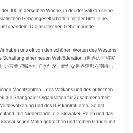
s der 300 in derselben Woche, in der der Vatikan seine
siatischen Geheimgesellschaften mit der Bitte, eine
auszuhandeln. Die asiatischen Geheimbünde
 Wir haben uns oft von den schönen Worten des Westens
f die Schaffung einer neuen Weltföderation. (世界の平和実
しい言葉で騙されてきたが、新たな世界連邦を期待し
lichen Machtzentren – des Vatikans und des britischen
l die Shanghaier Organisation für Zusammenarbeit
ltbevölkerung und des BIP kontrollieren. Selbst
schland, die Niederlande, die Slowakei, Polen und das
er khasarischen Mafia gebrochen und treiben Handel mit