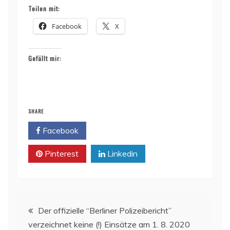
Teilen mit:
Facebook
X
Gefällt mir:
SHARE
Facebook
Twitter
Pinterest
Linkedin
Beitragsnavigation
Der offizielle “Berliner Polizeibericht”
verzeichnet keine (!) Einsätze am 1. 8. 2020