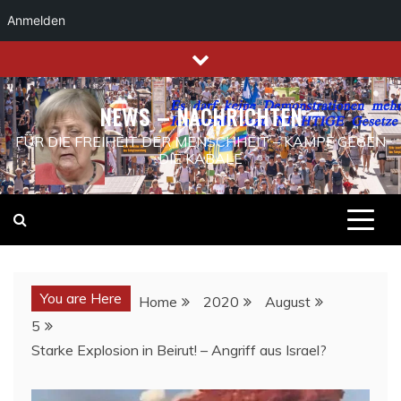
Anmelden
Skip
to
content
NEWS – NACHRICHTEN
FÜR DIE FREIHEIT DER MENSCHHEIT – KAMPF GEGEN
DIE KABALE
You are Here
Home
2020
August
5
Starke Explosion in Beirut! – Angriff aus Israel?