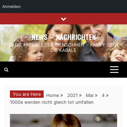
Anmelden
Skip
to
content
NEWS – NACHRICHTEN
FÜR DIE FREIHEIT DER MENSCHHEIT – KAMPF GEGEN
DIE KABALE
You are Here
Home
2021
Mai
4
1000e werden nicht gleich tot umfallen