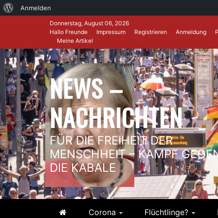
Über
Anmelden
Skip
WordPress
Donnerstag, August 06, 2026
to
Hallo Freunde
Impressum
Registrieren
Anmeldung
Meine Artikel
content
NEWS –
NACHRICHTEN
FÜR DIE FREIHEIT DER
MENSCHHEIT – KAMPF GEGE
DIE KABALE
Corona
Flüchtlinge?