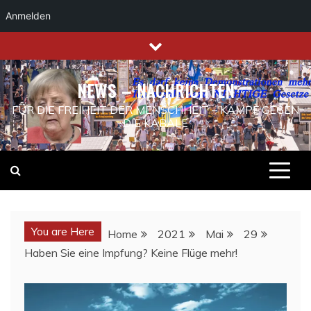
Anmelden
Skip
to
content
NEWS – NACHRICHTEN
FÜR DIE FREIHEIT DER MENSCHHEIT – KAMPF GEGEN
DIE KABALE
You are Here
Home
2021
Mai
29
Haben Sie eine Impfung? Keine Flüge mehr!