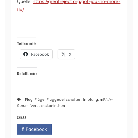
Quelle:
https://greatreject.org/got-jab-no-more-
fly/
Teilen mit:
Facebook
X
Gefällt mir:
Flug
,
Flüge
,
Fluggesellschaften
,
Impfung
,
mRNA-
Serum
,
Versuchskaninchen
SHARE
Facebook
Twitter