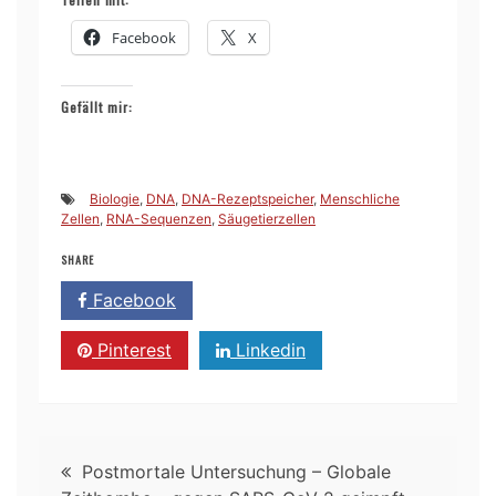
Facebook
X
Gefällt mir:
Biologie
,
DNA
,
DNA-Rezeptspeicher
,
Menschliche
Zellen
,
RNA-Sequenzen
,
Säugetierzellen
SHARE
Facebook
Twitter
Pinterest
Linkedin
Beitragsnavigation
Postmortale Untersuchung – Globale