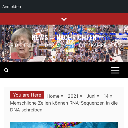
Anmelden
Skip
to
content
NEWS – NACHRICHTEN
FÜR DIE FREIHEIT DER MENSCHHEIT – KAMPF GEGEN
DIE KABALE
You are Here
Home
2021
Juni
14
Menschliche Zellen können RNA-Sequenzen in die
DNA schreiben