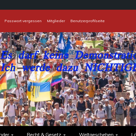
Passwort vergessen
Mitglieder
Benutzerprofilseite
nder
Recht & Gesetz
Weltgeschehen
L