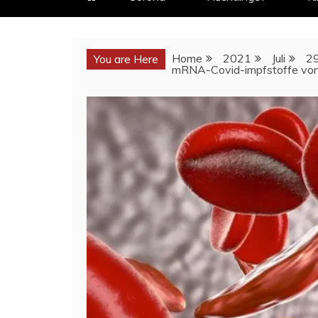
Home
2021
Juli
2
You are Here
mRNA-Covid-impfstoffe von 