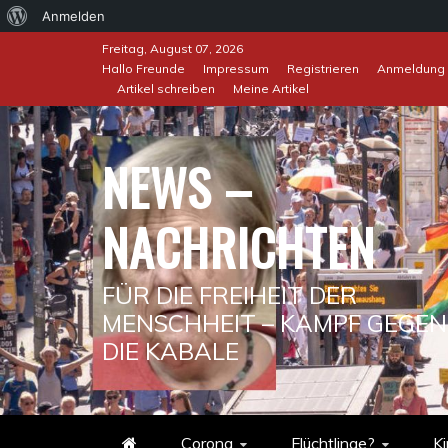
Über
Anmelden
Skip
WordPress
Freitag, August 07, 2026
to
Hallo Freunde
Impressum
Registrieren
Anmeldung
Artikel schreiben
Meine Artikel
content
NEWS –
NACHRICHTEN
FÜR DIE FREIHEIT DER
MENSCHHEIT – KAMPF GEGEN
DIE KABALE
Corona
Flüchtlinge?
Ki