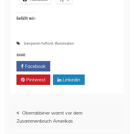
Gefällt mir:
benjamin fulford
,
Illuminaten
SHARE
Facebook
Twitter
Pinterest
Linkedin
Beitragsnavigation
Oberrabbiner warnt vor dem
Zusammenbruch Amerikas