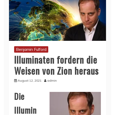
Benjamin Fulford
Illuminaten fordern die
Weisen von Zion heraus
August 12, 2021
admin
Die
Illumin