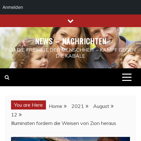
Anmelden
Skip
to
content
NEWS – NACHRICHTEN
FÜR DIE FREIHEIT DER MENSCHHEIT – KAMPF GEGEN
DIE KABALE
You are Here
Home
2021
August
12
Illuminaten fordern die Weisen von Zion heraus