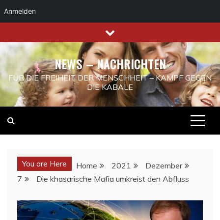
Anmelden
Skip
to
content
NEWS – NACHRICHTEN
FÜR DIE FREIHEIT DER MENSCHHEIT – KAMPF GEGEN
DIE KABALE
You are Here
Home
2021
Dezember
7
Die khasarische Mafia umkreist den Abfluss