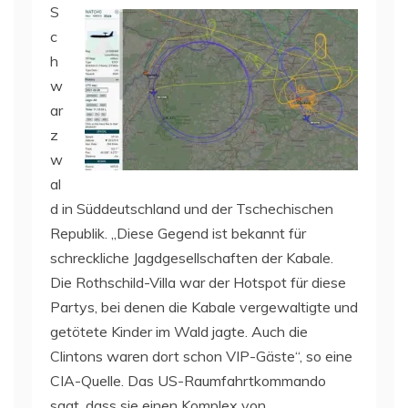
S
c
h
w
ar
z
w
al
d in Süddeutschland und der Tschechischen
Republik. „Diese Gegend ist bekannt für
schreckliche Jagdgesellschaften der Kabale.
Die Rothschild-Villa war der Hotspot für diese
Partys, bei denen die Kabale vergewaltigte und
getötete Kinder im Wald jagte. Auch die
Clintons waren dort schon VIP-Gäste“, so eine
CIA-Quelle. Das US-Raumfahrtkommando
sagt, dass sie einen Komplex von