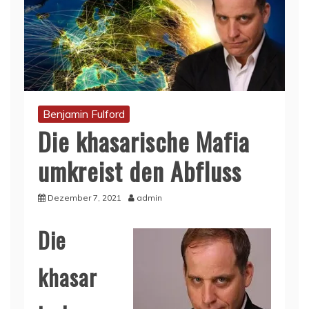
Benjamin Fulford
Die khasarische Mafia
umkreist den Abfluss
Dezember 7, 2021
admin
Die
khasar