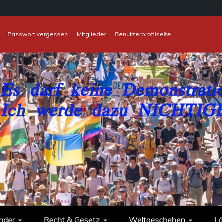
Passwort vergessen
Mitglieder
Benutzerprofilseite
nder
Recht & Gesetz
Weltgeschehen
L