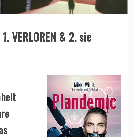
 1. VERLOREN & 2. sie
heit
hre
as