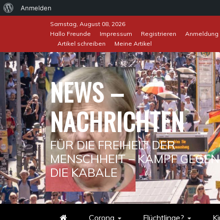
Über
Anmelden
Skip
WordPress
Samstag, August 08, 2026
to
Hallo Freunde
Impressum
Registrieren
Anmeldung
Artikel schreiben
Meine Artikel
content
NEWS –
NACHRICHTEN
FÜR DIE FREIHEIT DER
MENSCHHEIT – KAMPF GEGEN
DIE KABALE
Corona
Flüchtlinge?
Ki