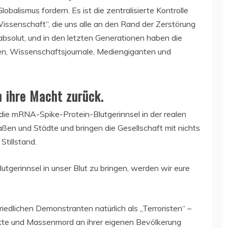
obalismus fordern. Es ist die zentralisierte Kontrolle
issenschaft“, die uns alle an den Rand der Zerstörung
absolut, und in den letzten Generationen haben die
en, Wissenschaftsjournale, Mediengiganten und
n ihre Macht zurück.
 die mRNA-Spike-Protein-Blutgerinnsel in der realen
raßen und Städte und bringen die Gesellschaft mit nichts
tillstand.
lutgerinnsel in unser Blut zu bringen, werden wir eure
edlichen Demonstranten natürlich als „Terroristen“ –
kte und Massenmord an ihrer eigenen Bevölkerung