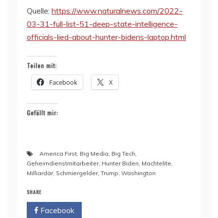
Quelle:
https://www.naturalnews.com/2022-
03-31-full-list-51-deep-state-intelligence-
officials-lied-about-hunter-bidens-laptop.html
Teilen mit:
Facebook
X
Gefällt mir:
America First
,
Big Media
,
Big Tech
,
Geheimdienstmitarbeiter
,
Hunter Biden
,
Machtelite
,
Milliardär
,
Schmiergelder
,
Trump
,
Washington
SHARE
Facebook
Twitter