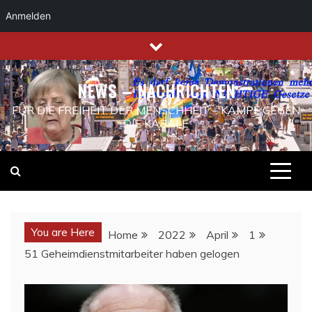
Anmelden
Skip
to
content
NEWS – NACHRICHTEN
FÜR DIE FREIHEIT DER MENSCHHEIT – KAMPF GEGEN
DIE KABALE
You are Here
Home
2022
April
1
51 Geheimdienstmitarbeiter haben gelogen