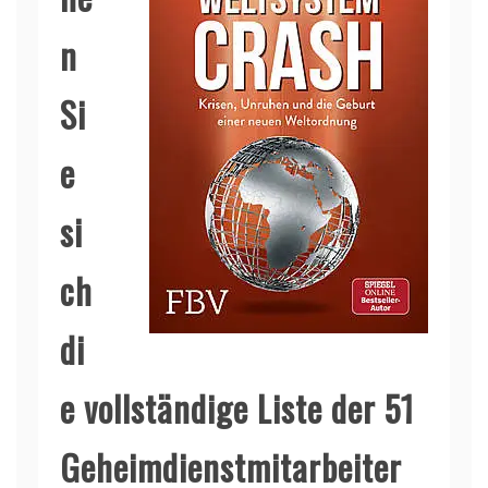
n
Si
e
si
ch
di
e vollständige Liste der 51
Geheimdienstmitarbeiter