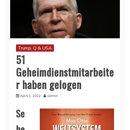
Trump, Q & USA
51
Geheimdienstmitarbeite
r haben gelogen
April 1, 2022
admin
Se
he