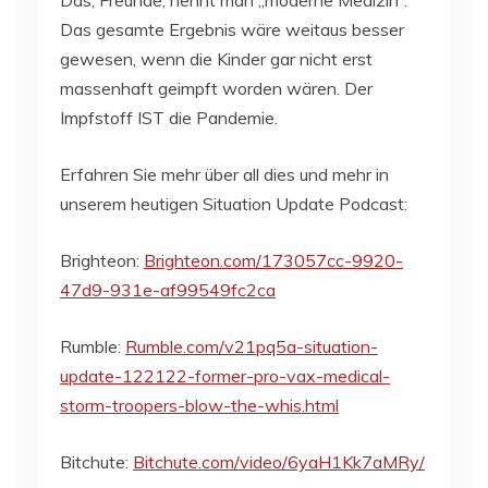
Das gesamte Ergebnis wäre weitaus besser
gewesen, wenn die Kinder gar nicht erst
massenhaft geimpft worden wären. Der
Impfstoff IST die Pandemie.
Erfahren Sie mehr über all dies und mehr in
unserem heutigen Situation Update Podcast:
Brighteon:
Brighteon.com/173057cc-9920-
47d9-931e-af99549fc2ca
Rumble:
Rumble.com/v21pq5a-situation-
update-122122-former-pro-vax-medical-
storm-troopers-blow-the-whis.html
Bitchute:
Bitchute.com/video/6yaH1Kk7aMRy/