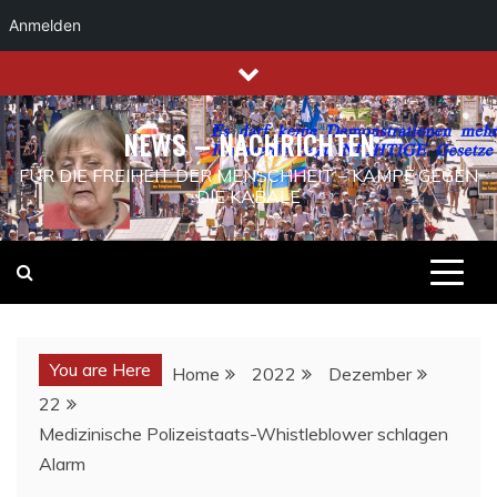
Anmelden
Skip
to
content
NEWS – NACHRICHTEN
FÜR DIE FREIHEIT DER MENSCHHEIT – KAMPF GEGEN
DIE KABALE
You are Here
Home
2022
Dezember
22
Medizinische Polizeistaats-Whistleblower schlagen
Alarm