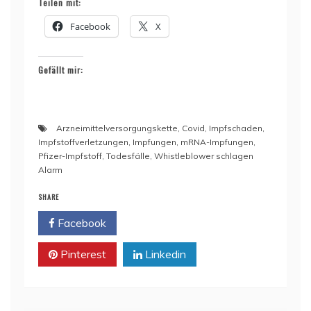
Teilen mit:
Facebook
X
Gefällt mir:
Arzneimittelversorgungskette
,
Covid
,
Impfschaden
,
Impfstoffverletzungen
,
Impfungen
,
mRNA-Impfungen
,
Pfizer-Impfstoff
,
Todesfälle
,
Whistleblower schlagen
Alarm
SHARE
Facebook
Twitter
Pinterest
Linkedin