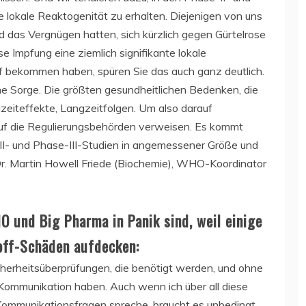
e lokale Reaktogenität zu erhalten. Diejenigen von uns
nd das Vergnügen hatten, sich kürzlich gegen Gürtelrose
e Impfung eine ziemlich signifikante lokale
f bekommen haben, spüren Sie das auch ganz deutlich.
che Sorge. Die größten gesundheitlichen Bedenken, die
zeiteffekte, Langzeitfolgen. Um also darauf
uf die Regulierungsbehörden verweisen. Es kommt
-II- und Phase-III-Studien in angemessener Größe und
 Dr. Martin Howell Friede (Biochemie), WHO-Koordinator
O und Big Pharma in Panik sind, weil einige
off-Schäden aufdecken:
cherheitsüberprüfungen, die benötigt werden, und ohne
Kommunikation haben. Auch wenn ich über all diese
mmunikationsfragen spreche, braucht es unbedingt