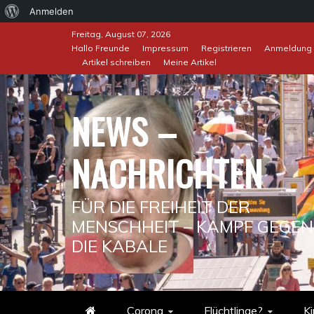
Über
Anmelden
Skip
WordPress
Freitag, August 07, 2026
to
Hallo Freunde
Impressum
Registrieren
Anmeldung
Artikel schreiben
Meine Artikel
content
NEWS –
NACHRICHTEN
FÜR DIE FREIHEIT DER
MENSCHHEIT – KAMPF GEGEN
DIE KABALE
Corona
Flüchtlinge?
Ki