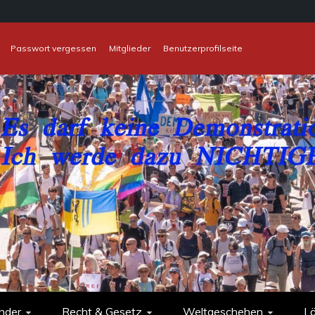
Passwort vergessen
Mitglieder
Benutzerprofilseite
nder
Recht & Gesetz
Weltgeschehen
L