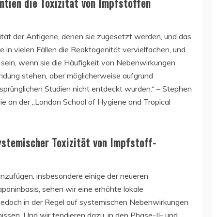
ntien die Toxizität von Impfstoffen
tät der Antigene, denen sie zugesetzt werden, und das
sie in vielen Fällen die Reaktogenität vervielfachen, und
u sein, wenn sie die Häufigkeit von Nebenwirkungen
bindung stehen, aber möglicherweise aufgrund
rsprünglichen Studien nicht entdeckt wurden.“ – Stephen
ie an der „London School of Hygiene and Tropical
stemischer Toxizität von Impfstoff-
nzufügen, insbesondere einige der neueren
poninbasis, sehen wir eine erhöhte lokale
jedoch in der Regel auf systemischen Nebenwirkungen
issen. Und wir tendieren dazu, in den Phase-II- und