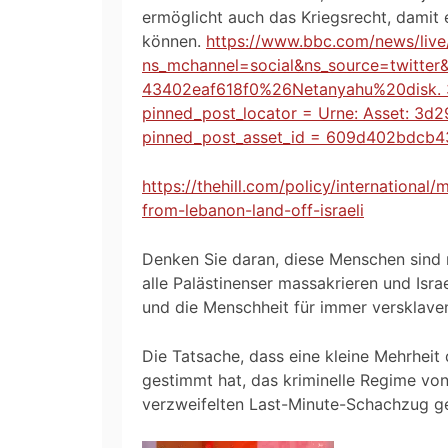
ermöglicht auch das Kriegsrecht, damit 
können.
https://www.bbc.com/news/liv
ns_mchannel=social&ns_source=twitte
43402eaf618f0%26Netanyahu%20disk. 3
pinned_post_locator = Urne: Asset: 3
pinned_post_asset_id = 609d402bdcb4
https://thehill.com/policy/international
from-lebanon-land-off-israeli
Denken Sie daran, diese Menschen sind re
alle Palästinenser massakrieren und Isra
und die Menschheit für immer versklave
Die Tatsache, dass eine kleine Mehrheit 
gestimmt hat, das kriminelle Regime von
verzweifelten Last-Minute-Schachzug 