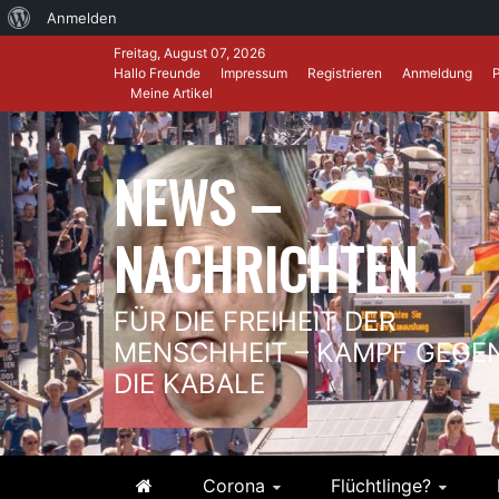
Über
Anmelden
Skip
WordPress
Freitag, August 07, 2026
to
Hallo Freunde
Impressum
Registrieren
Anmeldung
Meine Artikel
content
NEWS –
NACHRICHTEN
FÜR DIE FREIHEIT DER
MENSCHHEIT – KAMPF GEGE
DIE KABALE
Corona
Flüchtlinge?