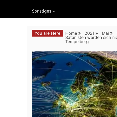
Sonstiges
You are Here
Home
2021
Mai
Satanisten werden sich n
Tempelberg