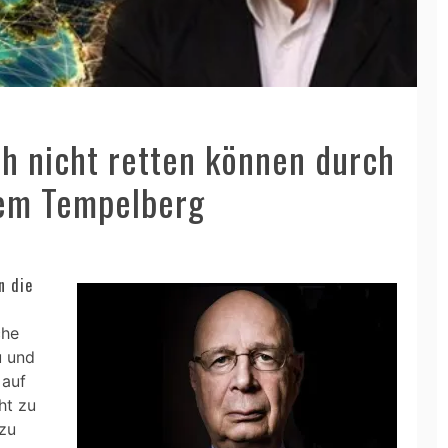
ch nicht retten können durch
em Tempelberg
n die
che
u und
 auf
ht zu
 zu