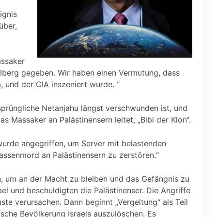
ignis
über,
assaker
berg gegeben. Wir haben einen Vermutung, dass
a, und der CIA inszeniert wurde. “
rsprüngliche Netanjahu längst verschwunden ist, und
s Massaker an Palästinensern leitet, „Bibi der Klon“.
wurde angegriffen, um Server mit belastenden
senmord an Palästinensern zu zerstören.“
n, um an der Macht zu bleiben und das Gefängnis zu
el und beschuldigten die Palästinenser. Die Angriffe
uste verursachen. Dann beginnt „Vergeltung“ als Teil
dische Bevölkerung Israels auszulöschen. Es