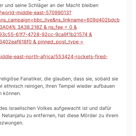
er und seine Schläger an der Macht bleiben
e/world-middle-east-57099013?
r&ns_campaign=bbc_live&ns_linkname=609d402bdcb
A04% 3A38.218Z & ns_fee = 0 &
d293c55-61f7-4728-92cc-9ca9f1b21574 &
3402eaf618f0 & pinned_post_type =
/middle-east-north-africa/553424-rockets-fired-
ligiöse Fanatiker, die glauben, dass sie, sobald sie
el ethnisch reinigen, ihren Tempel wieder aufbauen
n können.
des israelischen Volkes aufgewacht ist und dafür
 Netanjahu zu entfernen, hat diese Mörder zu ihrem
gezwungen.