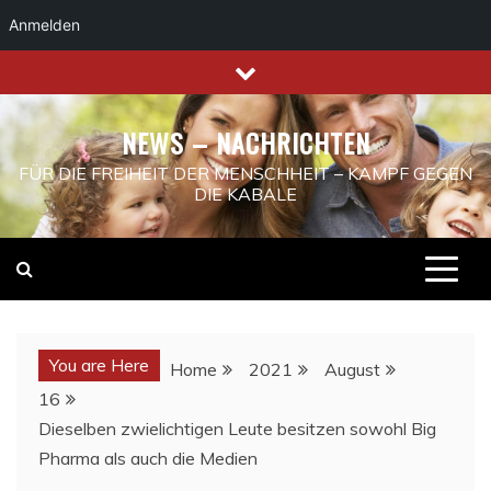
Anmelden
Skip
to
content
NEWS – NACHRICHTEN
FÜR DIE FREIHEIT DER MENSCHHEIT – KAMPF GEGEN
DIE KABALE
You are Here
Home
2021
August
16
Dieselben zwielichtigen Leute besitzen sowohl Big
Pharma als auch die Medien