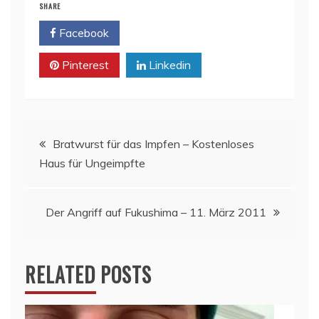
SHARE
Facebook
Twitter
Pinterest
Linkedin
Beitragsnavigation
Bratwurst für das Impfen – Kostenloses
Haus für Ungeimpfte
Der Angriff auf Fukushima – 11. März 2011
RELATED POSTS