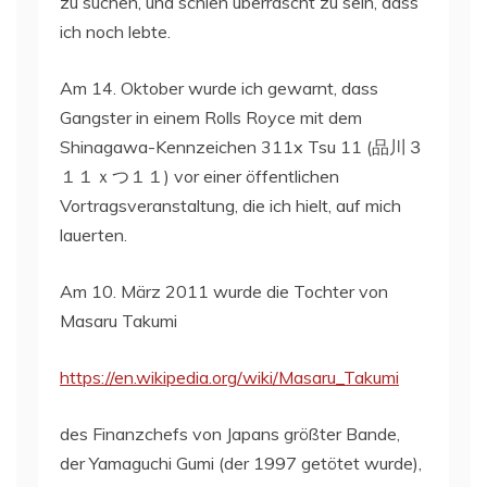
zu suchen, und schien überrascht zu sein, dass
ich noch lebte.
Am 14. Oktober wurde ich gewarnt, dass
Gangster in einem Rolls Royce mit dem
Shinagawa-Kennzeichen 311x Tsu 11 (品川３
１１ｘつ１１) vor einer öffentlichen
Vortragsveranstaltung, die ich hielt, auf mich
lauerten.
Am 10. März 2011 wurde die Tochter von
Masaru Takumi
https://en.wikipedia.org/wiki/Masaru_Takumi
des Finanzchefs von Japans größter Bande,
der Yamaguchi Gumi (der 1997 getötet wurde),