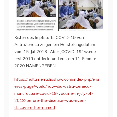
Kisten des Impfstoffs COVID-19 von
AstraZeneca zeigen ein Herstellungsdatum
vom 15. Juli 2018 . Aber „COVID-19“ wurde
erst 2019 entdeckt und erst am 11. Februar
2020 NAMENGEBEN.
https://halturnerradioshow.com/index.php/en/n
ews-page/world/how-did-astra-zeneca-
manufacture-covid-19-vaccine-in-july-of-
2018-before-the-disease-was-even-
discovered-or-named