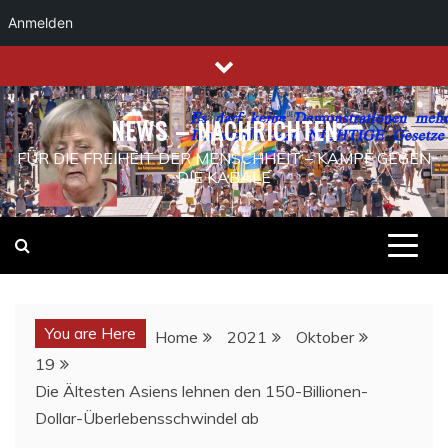
Anmelden
Skip
to
content
NEWS – NACHRICHTEN
FÜR DIE FREIHEIT DER MENSCHHEIT – KAMPF GEGEN
DIE KABALE
You are Here
Home
2021
Oktober
19
Die Ältesten Asiens lehnen den 150-Billionen-
Dollar-Überlebensschwindel ab