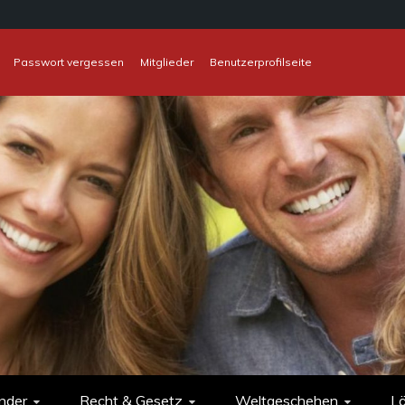
Passwort vergessen
Mitglieder
Benutzerprofilseite
nder
Recht & Gesetz
Weltgeschehen
L