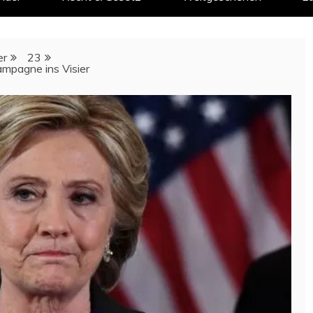
er
23
mpagne ins Visier