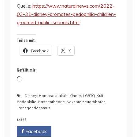
Quelle:
https://www.naturalnews.com/2022-
03-31-disney-promotes-pedophilia-children-
groomed-public-schools.html
Teilen mit:
Facebook
X
Gefällt mir:
Wird
geladen …
Disney
,
Homosexualität
,
Kinder
,
LGBTQ-Kult
,
Pädophilie
,
Rassentheorie
,
Sexspielzeugroboter
,
Transgenderismus
SHARE
Facebook
Twitter