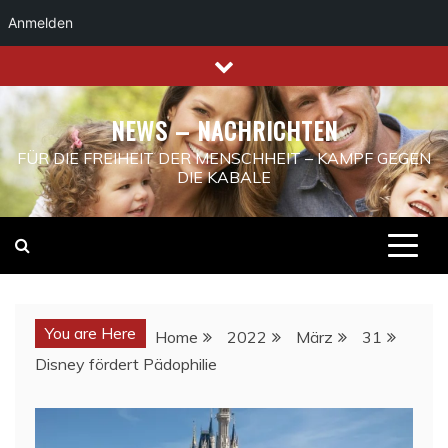
Anmelden
Skip
to
content
NEWS – NACHRICHTEN
FÜR DIE FREIHEIT DER MENSCHHEIT – KAMPF GEGEN
DIE KABALE
You are Here
Home
2022
März
31
Disney fördert Pädophilie