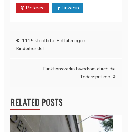
Pinterest
Linkedin
Beitragsnavigation
1115 staatliche Entführungen –
Kinderhandel
Funktionsverlustsyndrom durch die
Todesspritzen
RELATED POSTS